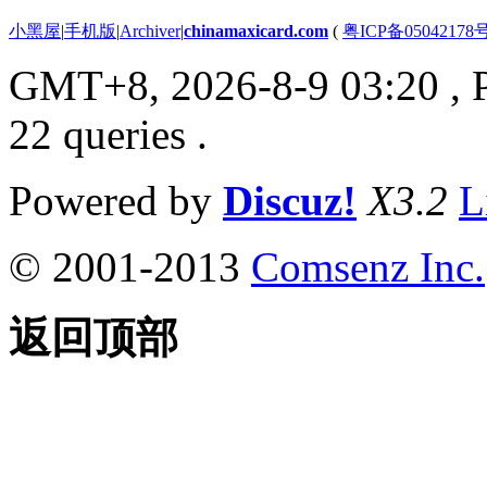
小黑屋
|
手机版
|
Archiver
|
chinamaxicard.com
(
粤ICP备05042178
GMT+8, 2026-8-9 03:20
, 
22 queries .
Powered by
Discuz!
X3.2
L
© 2001-2013
Comsenz Inc.
返回顶部