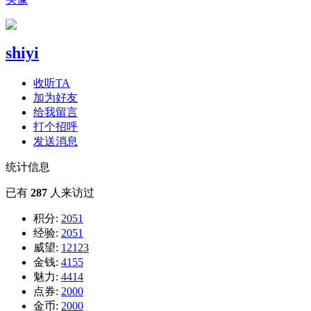
shiyi
收听TA
加为好友
给我留言
打个招呼
发送消息
统计信息
已有
287
人来访过
积分:
2051
经验:
2051
威望:
12123
金钱:
4155
魅力:
4414
点券:
2000
金币:
2000