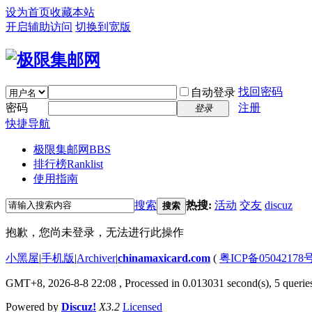
设为首页
收藏本站
开启辅助访问
切换到宽版
找回密码
自动登录
密码
注册
登录
快捷导航
极限集邮网
BBS
排行榜
Ranklist
使用指南
搜索
热搜:
活动
交友
discuz
搜索
抱歉，您尚未登录，无法进行此操作
小黑屋
|
手机版
|
Archiver
|
chinamaxicard.com
(
粤ICP备05042178
GMT+8, 2026-8-8 22:08
, Processed in 0.013031 second(s), 5 queries
Powered by
Discuz!
X3.2
Licensed