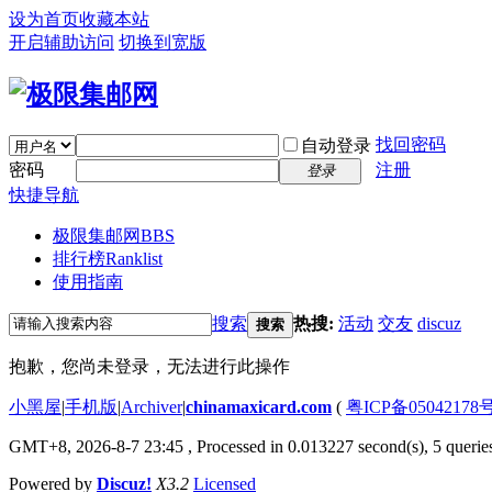
设为首页
收藏本站
开启辅助访问
切换到宽版
找回密码
自动登录
密码
注册
登录
快捷导航
极限集邮网
BBS
排行榜
Ranklist
使用指南
搜索
热搜:
活动
交友
discuz
搜索
抱歉，您尚未登录，无法进行此操作
小黑屋
|
手机版
|
Archiver
|
chinamaxicard.com
(
粤ICP备05042178
GMT+8, 2026-8-7 23:45
, Processed in 0.013227 second(s), 5 queries
Powered by
Discuz!
X3.2
Licensed