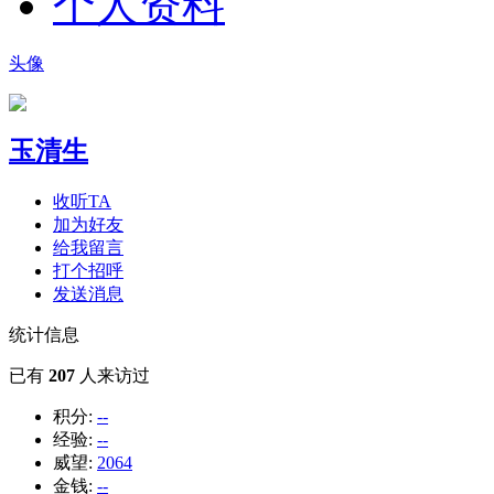
个人资料
头像
玉清生
收听TA
加为好友
给我留言
打个招呼
发送消息
统计信息
已有
207
人来访过
积分:
--
经验:
--
威望:
2064
金钱:
--