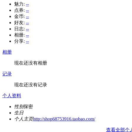
魅力:
--
点券:
--
金币:
--
好友:
--
日志:
--
相册:
--
分享:
--
相册
现在还没有相册
记录
现在还没有记录
个人资料
性别
保密
生日
个人主页
http://shop68753916.taobao.com/
查看全部个