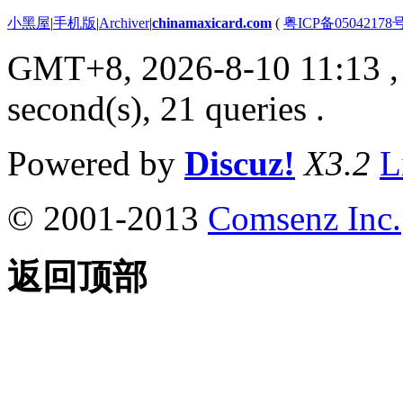
小黑屋
|
手机版
|
Archiver
|
chinamaxicard.com
(
粤ICP备05042178
GMT+8, 2026-8-10 11:13
,
second(s), 21 queries .
Powered by
Discuz!
X3.2
L
© 2001-2013
Comsenz Inc.
返回顶部