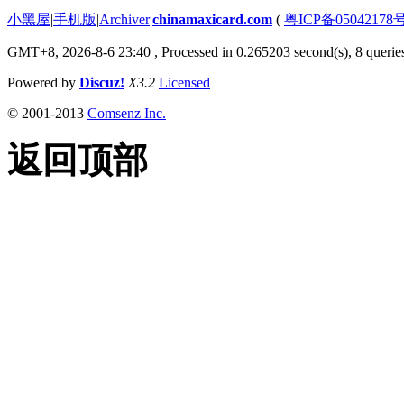
小黑屋
|
手机版
|
Archiver
|
chinamaxicard.com
(
粤ICP备05042178
GMT+8, 2026-8-6 23:40
, Processed in 0.265203 second(s), 8 queries
Powered by
Discuz!
X3.2
Licensed
© 2001-2013
Comsenz Inc.
返回顶部