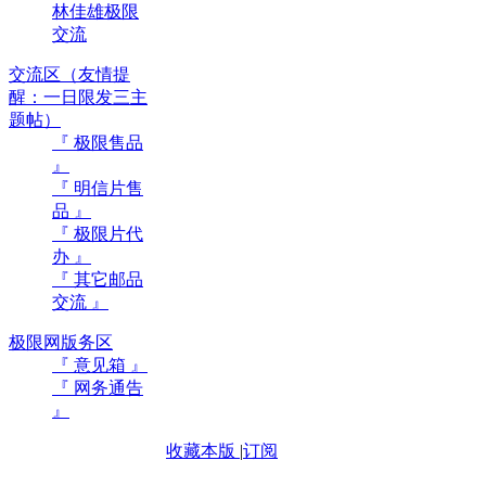
林佳雄极限
交流
交流区（友情提
醒：一日限发三主
题帖）
『 极限售品
』
『 明信片售
品 』
『 极限片代
办 』
『 其它邮品
交流 』
极限网版务区
『 意见箱 』
『 网务通告
』
收藏本版
|
订阅