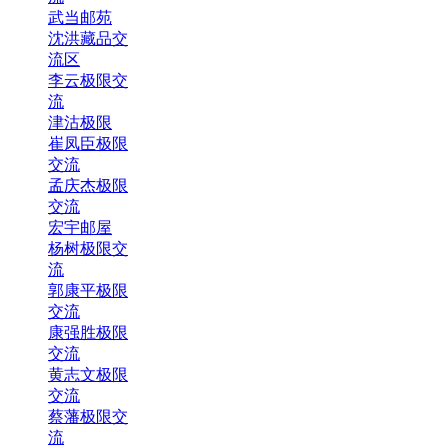
武当邮苑
沈洪藏品交
流区
李云极限交
流
津沽极限
崔凤臣极限
交流
孟庆杰极限
交流
宏宇邮屋
杨树极限交
流
郭康平极限
交流
康强胜极限
交流
黄志文极限
交流
蔡藩极限交
流