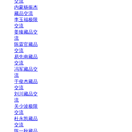
交流
内蒙杨振杰
藏品交流
李玉福极限
交流
姜臻藏品交
流
陈霖官藏品
交流
易先南藏品
交流
冯军藏品交
流
于俊杰藏品
交流
刘川藏品交
流
关少波极限
交流
杜永凯藏品
交流
陈一秋藏品