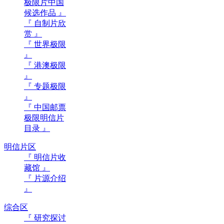
极限片中国
候选作品 』
『 自制片欣
赏 』
『 世界极限
』
『 港澳极限
』
『 专题极限
』
『 中国邮票
极限明信片
目录 』
明信片区
『 明信片收
藏馆 』
『 片源介绍
』
综合区
『 研究探讨