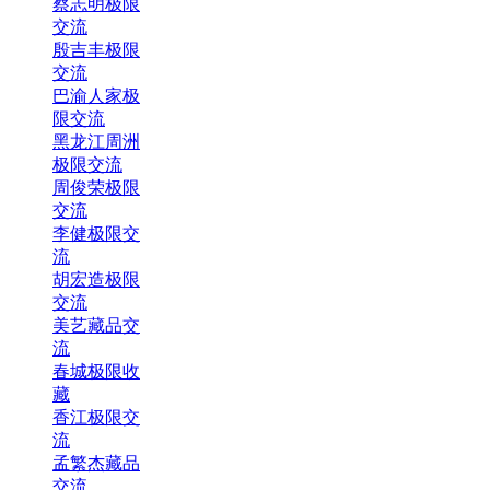
蔡志明极限
交流
殷吉丰极限
交流
巴渝人家极
限交流
黑龙江周洲
极限交流
周俊荣极限
交流
李健极限交
流
胡宏造极限
交流
美艺藏品交
流
春城极限收
藏
香江极限交
流
孟繁杰藏品
交流