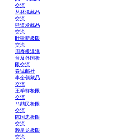
交流
丛林滋藏品
交流
熊道发藏品
交流
叶建新极限
交流
周寿根港澳
台及外国极
限交流
春诚邮社
李奎领藏品
交流
王学群极限
交流
马喆民极限
交流
陈国忠极限
交流
赖星龙极限
交流