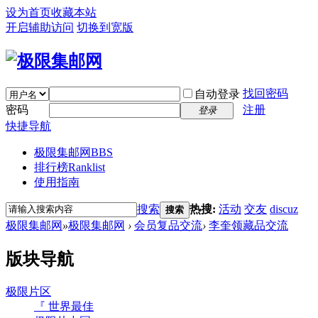
设为首页
收藏本站
开启辅助访问
切换到宽版
找回密码
自动登录
密码
注册
登录
快捷导航
极限集邮网
BBS
排行榜
Ranklist
使用指南
搜索
热搜:
活动
交友
discuz
搜索
极限集邮网
»
极限集邮网
›
会员复品交流
›
李奎领藏品交流
版块导航
极限片区
『 世界最佳