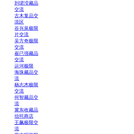
刘珺滢藏品
交流
古木复品交
流区
谷兴泉极限
片交流
吴方奇极限
交流
崔已强藏品
交流
运河极限
海珠藏品交
流
杨志杰极限
交流
何智藏品交
流
冀东收藏品
信托商店
王飙极限交
流