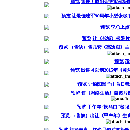
预览
售缺！原阳杂交水稻极
预览
让最佳建军90周年小型张极
预览
李总上点
预览
让《长城》极限片
预览
（售缺）售几套《高逸图》主
预览
请
预览
出售可以制2015年《
预览
让原阳黑羊山首日戳
预览
售《网络生活》自然片制
预览
甲午年“饮马口”极限
预览
（售缺）出让《甲午年》生肖
预览
福禄寿喜、红色足迹成套极限