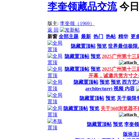
李奎领藏品交流
今日
版主:
李奎领（1969）
返 回
新窗
全部主题
最新
热门
热帖
精华
更
隐藏置顶帖
预览
世界最佳极限片-
隐藏置顶帖
预览
2025广州第十
隐藏置顶帖
预览
2025广州第十
开幕，诚邀共赏方寸之
隐藏置顶帖
预览
预览 西方艺术与
architecture) 视频 内容
隐藏置顶帖
预览
关于极限
隐藏置顶帖
预览
关于360浏览器
隐藏置顶帖
预览
李奎领
版块主