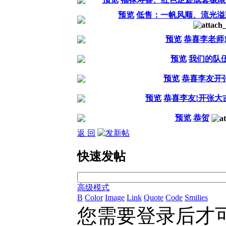
预览
低售：一帆风顺、流光溢
预览
恭喜李老师
预览
我们的队
预览
恭喜李友开
预览
恭喜李友!开张大
预览
恭贺
返 回
快速发帖
高级模式
B
Color
Image
Link
Quote
Code
Smilies
您需要登录后才