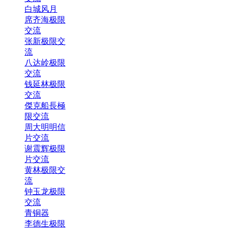
白城风月
席齐海极限
交流
张新极限交
流
八达岭极限
交流
钱延林极限
交流
傑克船長極
限交流
周大明明信
片交流
谢震辉极限
片交流
黄林极限交
流
钟玉龙极限
交流
青铜器
李德生极限