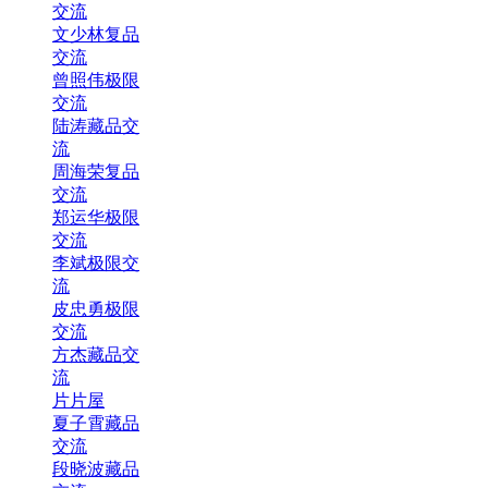
交流
文少林复品
交流
曾照伟极限
交流
陆涛藏品交
流
周海荣复品
交流
郑运华极限
交流
李斌极限交
流
皮忠勇极限
交流
方杰藏品交
流
片片屋
夏子霄藏品
交流
段晓波藏品