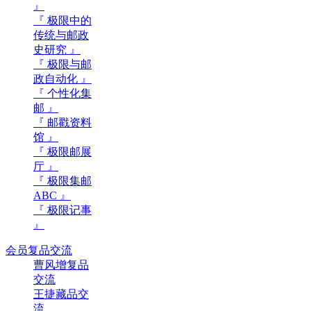
』
『 极限中的
传统与邮政
史研究 』
『 极限与邮
政自动化 』
『 个性化集
邮 』
『 邮戳资料
馆 』
『 极限邮展
厅 』
『 极限集邮
ABC 』
『 极限记事
』
会员复品交流
曹风增复品
交流
王捷藏品交
流