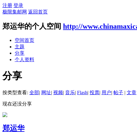
注册
登录
极限集邮网
返回首页
郑运华的个人空间
http://www.chinamaxic
空间首页
主题
分享
个人资料
分享
按类型查看:
全部
|
网址
|
视频
|
音乐
|
Flash
|
投票
|
用户
|
帖子
|
文章
现在还没分享
郑运华