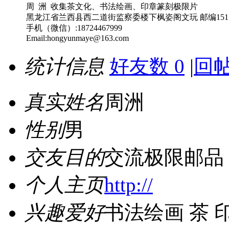
周 洲 收集茶文化、书法绘画、印章篆刻极限片
黑龙江省兰西县西二道街监察委楼下枫姿阁文玩 邮编1515
手机（微信）:18724467999
Email:hongyunmaye@163.com
统计信息
好友数 0
|
回帖
真实姓名
周洲
性别
男
交友目的
交流极限邮品
个人主页
http://
兴趣爱好
书法绘画 茶 