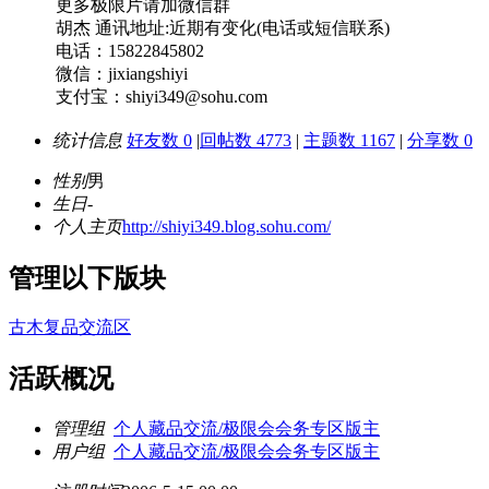
更多极限片请加微信群
胡杰 通讯地址:近期有变化(电话或短信联系)
电话：15822845802
微信：jixiangshiyi
支付宝：shiyi349@sohu.com
统计信息
好友数 0
|
回帖数 4773
|
主题数 1167
|
分享数 0
性别
男
生日
-
个人主页
http://shiyi349.blog.sohu.com/
管理以下版块
古木复品交流区
活跃概况
管理组
个人藏品交流/极限会会务专区版主
用户组
个人藏品交流/极限会会务专区版主